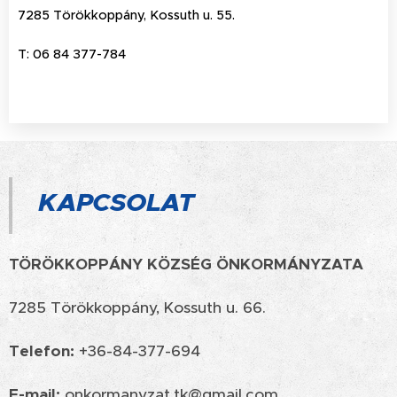
7285 Törökkoppány, Kossuth u. 55.
T: 06 84 377-784
KAPCSOLAT
TÖRÖKKOPPÁNY KÖZSÉG ÖNKORMÁNYZATA
7285 Törökkoppány, Kossuth u. 66.
Telefon:
+36-84-377-694
E-mail:
onkormanyzat.tk@gmail.com