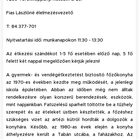
Fias Lászlóné élelmezésvezető
T: 84 377-701
Nyitvatartási idő: munkanapokon 11:30 - 13:30
Az étkezési szándékot 1-5 fő esetében előző nap, 5 fő
felett két nappal megelőzően kérjük jelezni!
A gyermek- és vendégétkeztetést biztosító főzőkonyha
az 1970-es években kezdte meg működését, a jelenlegi
iskola épületében. Abban az időben még nem álltak
rendelkezésre olyan korszerű berendezések, eszközök,
mint napjainkban. Fatüzelésű sparhelt töltötte be a tűzhely
szerepét és az ételeket üstben készítették, a főzéshez
szükséges vizet az artézi kútról hordták a dolgozók a
konyhára. Később, az 1980-as évek elején a konyha
áthelyezésre került a Tabán utcába, a faházakhoz. Az