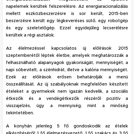
napelemek kerültek felszerelésre. Az energiaracionalizálás
mellett eszközbeszerzésre is sor került, 2015-ben
beszerzésre került egy légkeveréses sütő, egy robotgép
és egy szeletelőgép. Ezzel egyidejűleg lecserélésre
kerültek a régi asztalok.
Az élelmezéssel kapcsolatos új előírások 2015
szeptemberétől léptek életbe, amelyek meghatározzák a
felhasználható alapanyagok gyakoriságát, mennyiségét, a
napi sóbevitelt, a szénhidrát, illetve a kalória mennyiségét.
Ezek az előírások erősen behatárolják a menü
összeállítását. Az új szabályoknak megfelelően készített
ételeket a gyermekek nem igazán kedvelik, a szociális
étkezők és a vendégétkezők részéről pozitív a
visszajelzés, úgy a mennyiség, mint a minőség
tekintetében.
A konyhán jelenleg 5 fő gondoskodik az ételek
elkészítéséről: 1 fő élelmezésvezető, 1 fő szakács és 3 fő