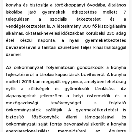
konyha és biztosítja a törökkoppányi óvodába, általános
iskolába járó gyermekek étkeztetése mellett 7
településen a szociális étkeztetést és a
vendégétkeztetést is. A létesítmény 300 fő kiszolgálására
alkalmas, oktatási-nevelési időszakban körülbelül 230 adag
étel készül naponta, a nyári gyermekétkeztetés
bevezetésével a tanítási szünetben teljes kihasználtsággal
üzemel.
Az önkormányzat folyamatosan gondoskodik a konyha
fejlesztéséről, a tárolási kapacitások bővítéséről. A konyha
mellett 2013-ban megépült egy pince, amelyben lehetőség
nyílik a zöldségek és gyümölcsök tárolására. Az
alapanyagokat jellemzően a helyi őstermelők és a
mezőgazdasági tevékenységet is folytató
önkormányzatok szállítják. A gyermekétkeztetést is
biztosító főzőkonyhák állami támogatásával és
önkormányzati saját forrás bevonásával sikerült a konyha
energiaracionalizálást megvalósítani, az épületre