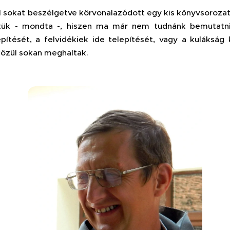
l sokat beszélgetve körvonalazódott egy kis könyvsorozat,
tük - mondta -, hiszen ma már nem tudnánk bemutatni 
pítését, a felvidékiek ide telepítését, vagy a kulákság 
közül sokan meghaltak.