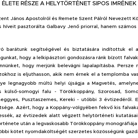
ÉLETE RÉSZE A HELYTÖRTÉNET SIPOS IMRÉNEK
Szent János Apostolról és Remete Szent Pálról Nevezett K
s híveit pasztorálta Galbavy Jenő priorral, hanem számos
ró barátunk segítségével és biztatására indítottuk e
águnkat, hogy a lelkipásztori gondozásra ránk bízott falva
nnünket, hogy merjünk belevágni lap­alapításba. Persz
zokhoz is eljuthasson, akik nem érnek el a templomba v
ye legnagyobb múltú helyi újságja a Magvetés, amelyn
 külső-somogyi falu - Törökkoppány, Szorosad, Somogy
ggyes, Pusztaszemes, Kereki - utóbbi 3 évtizedéről. 
ttsége. Azért, hogy a Koppány-völgyében fekvő kis falvaka
sék, az évtizedek alatt végzett helytörténeti kutatása
története után a legvaskosabb Törökkoppány monográfiája 
 többi kötet nyomdaköltségét szerzetes közösségünk gazdá