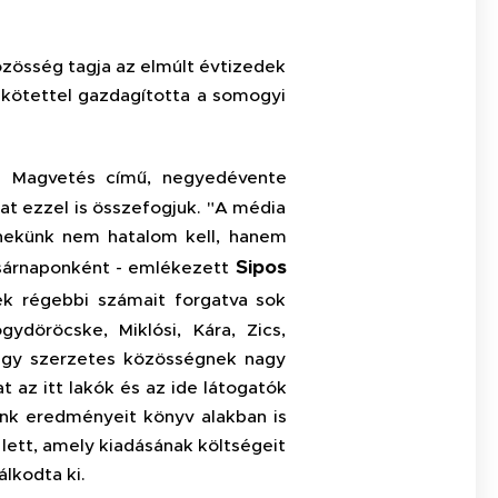
özösség tagja az elmúlt évtizedek
 kötettel gazdagította a somogyi
l a Magvetés című, negyedévente
kat ezzel is összefogjuk. "A média
e nekünk nem hatalom kell, hanem
Sipos
asárnaponként - emlékezett
ek régebbi számait forgatva sok
döröcske, Miklósi, Kára, Zics,
Egy szerzetes közösségnek nagy
t az itt lakók és az ide látogatók
ink eredményeit könyv alakban is
lett, amely kiadásának költségeit
lkodta ki.