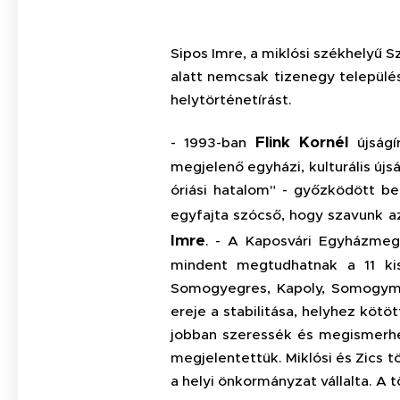
Sipos Imre, a miklósi székhelyű 
alatt nemcsak tizenegy települé
helytörténetírást.
Flink Kornél
- 1993-ban
újságí
megjelenő egyházi, kulturális újs
óriási hatalom" - győzködött be
egyfajta szócső, hogy szavunk a
Imre
. - A Kaposvári Egyházmeg
mindent megtudhatnak a 11 kis
Somogyegres, Kapoly, Somogyme
ereje a stabilitása, helyhez kötö
jobban szeressék és megismerhes
megjelentettük. Miklósi és Zics 
a helyi önkormányzat vállalta. A