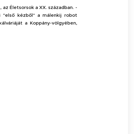
 az Életsorsok a XX. században. -
"első kézből" a málenkij robot
kálváriáját a Koppány-völgyében,